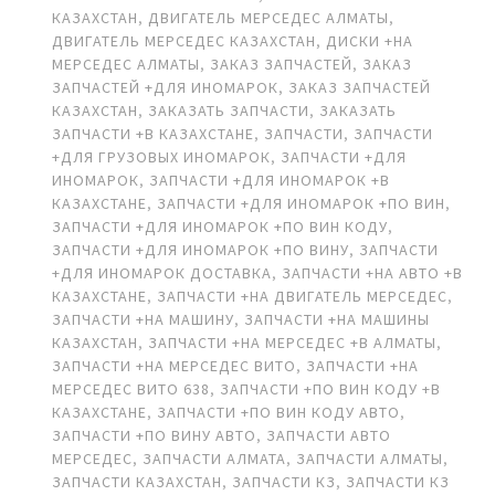
КАЗАХСТАН
,
ДВИГАТЕЛЬ МЕРСЕДЕС АЛМАТЫ
,
ДВИГАТЕЛЬ МЕРСЕДЕС КАЗАХСТАН
,
ДИСКИ +НА
МЕРСЕДЕС АЛМАТЫ
,
ЗАКАЗ ЗАПЧАСТЕЙ
,
ЗАКАЗ
ЗАПЧАСТЕЙ +ДЛЯ ИНОМАРОК
,
ЗАКАЗ ЗАПЧАСТЕЙ
КАЗАХСТАН
,
ЗАКАЗАТЬ ЗАПЧАСТИ
,
ЗАКАЗАТЬ
ЗАПЧАСТИ +В КАЗАХСТАНЕ
,
ЗАПЧАСТИ
,
ЗАПЧАСТИ
+ДЛЯ ГРУЗОВЫХ ИНОМАРОК
,
ЗАПЧАСТИ +ДЛЯ
ИНОМАРОК
,
ЗАПЧАСТИ +ДЛЯ ИНОМАРОК +В
КАЗАХСТАНЕ
,
ЗАПЧАСТИ +ДЛЯ ИНОМАРОК +ПО ВИН
,
ЗАПЧАСТИ +ДЛЯ ИНОМАРОК +ПО ВИН КОДУ
,
ЗАПЧАСТИ +ДЛЯ ИНОМАРОК +ПО ВИНУ
,
ЗАПЧАСТИ
+ДЛЯ ИНОМАРОК ДОСТАВКА
,
ЗАПЧАСТИ +НА АВТО +В
КАЗАХСТАНЕ
,
ЗАПЧАСТИ +НА ДВИГАТЕЛЬ МЕРСЕДЕС
,
ЗАПЧАСТИ +НА МАШИНУ
,
ЗАПЧАСТИ +НА МАШИНЫ
КАЗАХСТАН
,
ЗАПЧАСТИ +НА МЕРСЕДЕС +В АЛМАТЫ
,
ЗАПЧАСТИ +НА МЕРСЕДЕС ВИТО
,
ЗАПЧАСТИ +НА
МЕРСЕДЕС ВИТО 638
,
ЗАПЧАСТИ +ПО ВИН КОДУ +В
КАЗАХСТАНЕ
,
ЗАПЧАСТИ +ПО ВИН КОДУ АВТО
,
ЗАПЧАСТИ +ПО ВИНУ АВТО
,
ЗАПЧАСТИ АВТО
МЕРСЕДЕС
,
ЗАПЧАСТИ АЛМАТА
,
ЗАПЧАСТИ АЛМАТЫ
,
ЗАПЧАСТИ КАЗАХСТАН
,
ЗАПЧАСТИ КЗ
,
ЗАПЧАСТИ КЗ