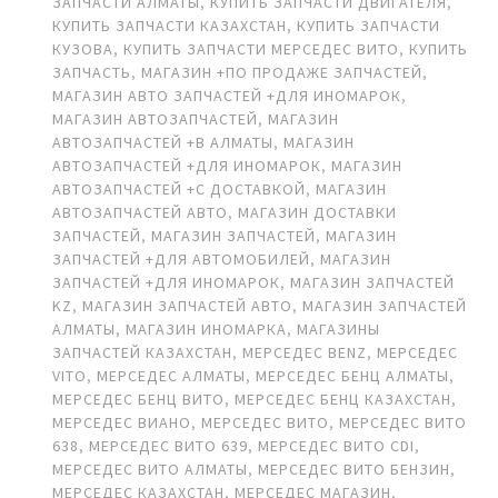
ЗАПЧАСТИ АЛМАТЫ
,
КУПИТЬ ЗАПЧАСТИ ДВИГАТЕЛЯ
,
КУПИТЬ ЗАПЧАСТИ КАЗАХСТАН
,
КУПИТЬ ЗАПЧАСТИ
КУЗОВА
,
КУПИТЬ ЗАПЧАСТИ МЕРСЕДЕС ВИТО
,
КУПИТЬ
ЗАПЧАСТЬ
,
МАГАЗИН +ПО ПРОДАЖЕ ЗАПЧАСТЕЙ
,
МАГАЗИН АВТО ЗАПЧАСТЕЙ +ДЛЯ ИНОМАРОК
,
МАГАЗИН АВТОЗАПЧАСТЕЙ
,
МАГАЗИН
АВТОЗАПЧАСТЕЙ +В АЛМАТЫ
,
МАГАЗИН
АВТОЗАПЧАСТЕЙ +ДЛЯ ИНОМАРОК
,
МАГАЗИН
АВТОЗАПЧАСТЕЙ +С ДОСТАВКОЙ
,
МАГАЗИН
АВТОЗАПЧАСТЕЙ АВТО
,
МАГАЗИН ДОСТАВКИ
ЗАПЧАСТЕЙ
,
МАГАЗИН ЗАПЧАСТЕЙ
,
МАГАЗИН
ЗАПЧАСТЕЙ +ДЛЯ АВТОМОБИЛЕЙ
,
МАГАЗИН
ЗАПЧАСТЕЙ +ДЛЯ ИНОМАРОК
,
МАГАЗИН ЗАПЧАСТЕЙ
KZ
,
МАГАЗИН ЗАПЧАСТЕЙ АВТО
,
МАГАЗИН ЗАПЧАСТЕЙ
АЛМАТЫ
,
МАГАЗИН ИНОМАРКА
,
МАГАЗИНЫ
ЗАПЧАСТЕЙ КАЗАХСТАН
,
МЕРСЕДЕС BENZ
,
МЕРСЕДЕС
VITO
,
МЕРСЕДЕС АЛМАТЫ
,
МЕРСЕДЕС БЕНЦ АЛМАТЫ
,
МЕРСЕДЕС БЕНЦ ВИТО
,
МЕРСЕДЕС БЕНЦ КАЗАХСТАН
,
МЕРСЕДЕС ВИАНО
,
МЕРСЕДЕС ВИТО
,
МЕРСЕДЕС ВИТО
638
,
МЕРСЕДЕС ВИТО 639
,
МЕРСЕДЕС ВИТО CDI
,
МЕРСЕДЕС ВИТО АЛМАТЫ
,
МЕРСЕДЕС ВИТО БЕНЗИН
,
МЕРСЕДЕС КАЗАХСТАН
,
МЕРСЕДЕС МАГАЗИН
,