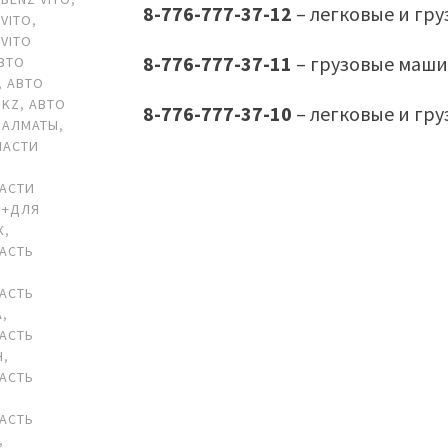
8-776-777-37-12
– легковые и гр
VITO
,
VITO
8-776-777-37-11
– грузовые маши
ВТО
,
АВТО
 KZ
,
АВТО
8-776-777-37-10
– легковые и гр
 АЛМАТЫ
,
ЧАСТИ
АСТИ
 +ДЛЯ
К
,
АСТЬ
АСТЬ
А
,
АСТЬ
Н
,
АСТЬ
АСТЬ
,