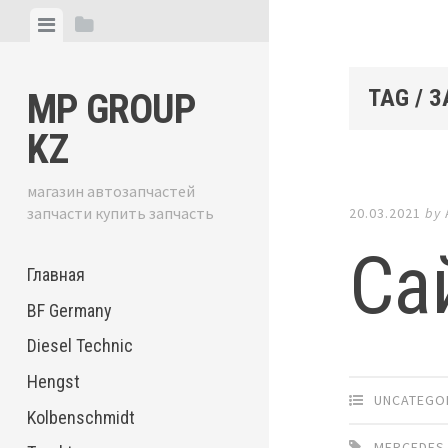
Skip
View
View
to
menu
sidebar
content
TAG / 
MP GROUP
KZ
магазин автозапчастей
запчасти купить запчасть
20.03.2021
by
Са
Главная
BF Germany
Diesel Technic
Hengst
UNCATEGO
Kolbenschmidt
MERCEDES 