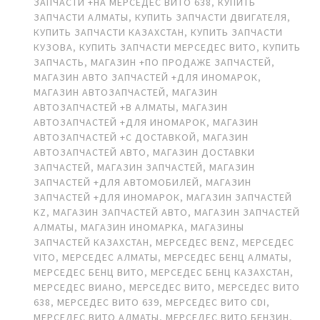
ЗАПЧАСТИ +НА МЕРСЕДЕС ВИТО 638
,
КУПИТЬ
ЗАПЧАСТИ АЛМАТЫ
,
КУПИТЬ ЗАПЧАСТИ ДВИГАТЕЛЯ
,
КУПИТЬ ЗАПЧАСТИ КАЗАХСТАН
,
КУПИТЬ ЗАПЧАСТИ
КУЗОВА
,
КУПИТЬ ЗАПЧАСТИ МЕРСЕДЕС ВИТО
,
КУПИТЬ
ЗАПЧАСТЬ
,
МАГАЗИН +ПО ПРОДАЖЕ ЗАПЧАСТЕЙ
,
МАГАЗИН АВТО ЗАПЧАСТЕЙ +ДЛЯ ИНОМАРОК
,
МАГАЗИН АВТОЗАПЧАСТЕЙ
,
МАГАЗИН
АВТОЗАПЧАСТЕЙ +В АЛМАТЫ
,
МАГАЗИН
АВТОЗАПЧАСТЕЙ +ДЛЯ ИНОМАРОК
,
МАГАЗИН
АВТОЗАПЧАСТЕЙ +С ДОСТАВКОЙ
,
МАГАЗИН
АВТОЗАПЧАСТЕЙ АВТО
,
МАГАЗИН ДОСТАВКИ
ЗАПЧАСТЕЙ
,
МАГАЗИН ЗАПЧАСТЕЙ
,
МАГАЗИН
ЗАПЧАСТЕЙ +ДЛЯ АВТОМОБИЛЕЙ
,
МАГАЗИН
ЗАПЧАСТЕЙ +ДЛЯ ИНОМАРОК
,
МАГАЗИН ЗАПЧАСТЕЙ
KZ
,
МАГАЗИН ЗАПЧАСТЕЙ АВТО
,
МАГАЗИН ЗАПЧАСТЕЙ
АЛМАТЫ
,
МАГАЗИН ИНОМАРКА
,
МАГАЗИНЫ
ЗАПЧАСТЕЙ КАЗАХСТАН
,
МЕРСЕДЕС BENZ
,
МЕРСЕДЕС
VITO
,
МЕРСЕДЕС АЛМАТЫ
,
МЕРСЕДЕС БЕНЦ АЛМАТЫ
,
МЕРСЕДЕС БЕНЦ ВИТО
,
МЕРСЕДЕС БЕНЦ КАЗАХСТАН
,
МЕРСЕДЕС ВИАНО
,
МЕРСЕДЕС ВИТО
,
МЕРСЕДЕС ВИТО
638
,
МЕРСЕДЕС ВИТО 639
,
МЕРСЕДЕС ВИТО CDI
,
МЕРСЕДЕС ВИТО АЛМАТЫ
,
МЕРСЕДЕС ВИТО БЕНЗИН
,