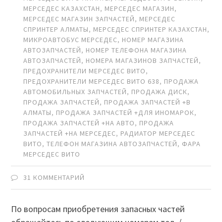
МЕРСЕДЕС КАЗАХСТАН
,
МЕРСЕДЕС МАГАЗИН
,
МЕРСЕДЕС МАГАЗИН ЗАПЧАСТЕЙ
,
МЕРСЕДЕС
СПРИНТЕР АЛМАТЫ
,
МЕРСЕДЕС СПРИНТЕР КАЗАХСТАН
,
МИКРОАВТОБУС МЕРСЕДЕС
,
НОМЕР МАГАЗИНА
АВТОЗАПЧАСТЕЙ
,
НОМЕР ТЕЛЕФОНА МАГАЗИНА
АВТОЗАПЧАСТЕЙ
,
НОМЕРА МАГАЗИНОВ ЗАПЧАСТЕЙ
,
ПРЕДОХРАНИТЕЛИ МЕРСЕДЕС ВИТО
,
ПРЕДОХРАНИТЕЛИ МЕРСЕДЕС ВИТО 638
,
ПРОДАЖА
АВТОМОБИЛЬНЫХ ЗАПЧАСТЕЙ
,
ПРОДАЖА ДИСК
,
ПРОДАЖА ЗАПЧАСТЕЙ
,
ПРОДАЖА ЗАПЧАСТЕЙ +В
АЛМАТЫ
,
ПРОДАЖА ЗАПЧАСТЕЙ +ДЛЯ ИНОМАРОК
,
ПРОДАЖА ЗАПЧАСТЕЙ +НА АВТО
,
ПРОДАЖА
ЗАПЧАСТЕЙ +НА МЕРСЕДЕС
,
РАДИАТОР МЕРСЕДЕС
ВИТО
,
ТЕЛЕФОН МАГАЗИНА АВТОЗАПЧАСТЕЙ
,
ФАРА
МЕРСЕДЕС ВИТО
31 КОММЕНТАРИЙ
По вопросам приобретения запасных частей