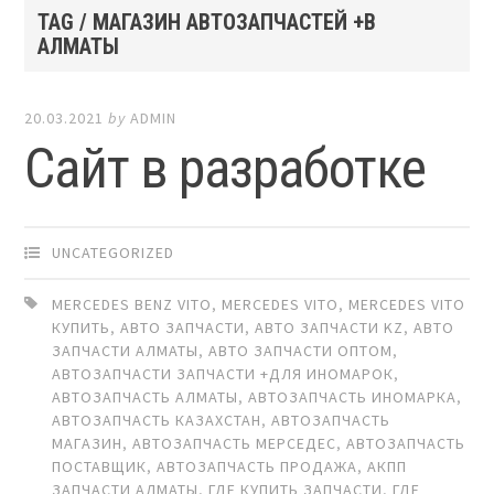
TAG / МАГАЗИН АВТОЗАПЧАСТЕЙ +В
АЛМАТЫ
20.03.2021
by
ADMIN
Сайт в разработке
UNCATEGORIZED
MERCEDES BENZ VITO
,
MERCEDES VITO
,
MERCEDES VITO
КУПИТЬ
,
АВТО ЗАПЧАСТИ
,
АВТО ЗАПЧАСТИ KZ
,
АВТО
ЗАПЧАСТИ АЛМАТЫ
,
АВТО ЗАПЧАСТИ ОПТОМ
,
АВТОЗАПЧАСТИ ЗАПЧАСТИ +ДЛЯ ИНОМАРОК
,
АВТОЗАПЧАСТЬ АЛМАТЫ
,
АВТОЗАПЧАСТЬ ИНОМАРКА
,
АВТОЗАПЧАСТЬ КАЗАХСТАН
,
АВТОЗАПЧАСТЬ
МАГАЗИН
,
АВТОЗАПЧАСТЬ МЕРСЕДЕС
,
АВТОЗАПЧАСТЬ
ПОСТАВЩИК
,
АВТОЗАПЧАСТЬ ПРОДАЖА
,
АКПП
ЗАПЧАСТИ АЛМАТЫ
,
ГДЕ КУПИТЬ ЗАПЧАСТИ
,
ГДЕ