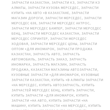
ЗАПЧАСТИ КАЗАХСТАН
,
ЗАПЧАСТИ КЗ
,
ЗАПЧАСТИ КЗ
АЛМАТЫ
,
ЗАПЧАСТИ КУЗОВА МЕРСЕДЕС
,
ЗАПЧАСТИ
КУПИТЬ +НА АВТО +В КАЗАХСТАНЕ
,
ЗАПЧАСТИ
МАГАЗИН ДОРОГИ
,
ЗАПЧАСТИ МЕРСЕДЕС
,
ЗАПЧАСТИ
МЕРСЕДЕС 638
,
ЗАПЧАСТИ МЕРСЕДЕС АКТРОС
,
ЗАПЧАСТИ МЕРСЕДЕС БАМПЕР
,
ЗАПЧАСТИ МЕРСЕДЕС
БЕНЦ
,
ЗАПЧАСТИ МЕРСЕДЕС КАЗАХСТАН
,
ЗАПЧАСТИ
МЕРСЕДЕС СПРИНТЕР
,
ЗАПЧАСТИ МЕРСЕДЕС
ХОДОВАЯ
,
ЗАПЧАСТИ МЕРСЕДЕС ЦЕНЫ
,
ЗАПЧАСТИ
ОПТОМ +ДЛЯ ИНОМАРОК
,
ЗАПЧАСТИ ПРОДАЖА
КАЗАХСТАН
,
ЗАПЧАСТЬ АВТО
,
ЗАПЧАСТЬ
АВТОМОБИЛЬ
,
ЗАПЧАСТЬ ЗАКАЗ
,
ЗАПЧАСТЬ
ИНОМАРКА
,
ЗАПЧАСТЬ МАГАЗИН
,
ЗАПЧАСТЬ
ПРОДАЖА
,
КАЗАХСТАН МАГАЗИНЫ АВТОЗАПЧАСТИ
,
КУЗОВНЫЕ ЗАПЧАСТИ +ДЛЯ ИНОМАРОК
,
КУЗОВНЫЕ
ЗАПЧАСТИ КАЗАХСТАН
,
КУПИТЬ +В АЛМАТЫ ЗАПЧАСТИ
+НА МЕРСЕДЕС
,
КУПИТЬ АВТОЗАПЧАСТЬ
,
КУПИТЬ
ЗАПЧАСТЕЙ МЕРСЕДЕС БЕНЦ
,
КУПИТЬ ЗАПЧАСТИ
,
КУПИТЬ ЗАПЧАСТИ +ДЛЯ ИНОМАРОК
,
КУПИТЬ
ЗАПЧАСТИ +НА АВТО
,
КУПИТЬ ЗАПЧАСТИ +НА
МАШИНУ
,
КУПИТЬ ЗАПЧАСТИ +НА МЕРСЕДЕС
,
КУПИТЬ