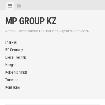
Skip
View
View
to
menu
sidebar
content
MP GROUP KZ
магазин автозапчастей запчасти купить запчасть
Главная
BF Germany
Diesel Technic
Hengst
Kolbenschmidt
Trucktec
Контакты