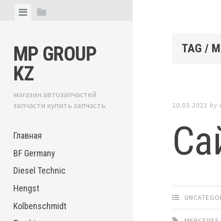
Skip
View
View
to
menu
sidebar
content
TAG / 
MP GROUP
KZ
магазин автозапчастей
запчасти купить запчасть
20.03.2021
by
Са
Главная
BF Germany
Diesel Technic
Hengst
UNCATEGO
Kolbenschmidt
MERCEDES 