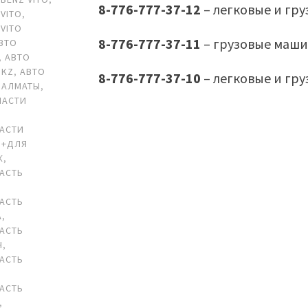
8-776-777-37-12
– легковые и гр
VITO
,
VITO
8-776-777-37-11
– грузовые маши
ВТО
,
АВТО
 KZ
,
АВТО
8-776-777-37-10
– легковые и гр
 АЛМАТЫ
,
ЧАСТИ
АСТИ
 +ДЛЯ
К
,
АСТЬ
АСТЬ
А
,
АСТЬ
Н
,
АСТЬ
АСТЬ
,